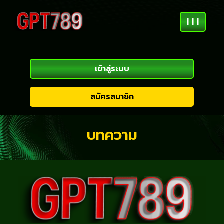
| | |
เข้าสู่ระบบ
สมัครสมาชิก
บทความ