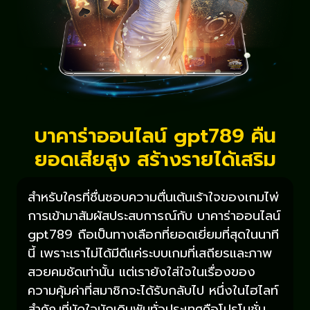
บาคาร่าออนไลน์ gpt789 คืน
ยอดเสียสูง สร้างรายได้เสริม
สำหรับใครที่ชื่นชอบความตื่นเต้นเร้าใจของเกมไพ่
การเข้ามาสัมผัสประสบการณ์กับ บาคาร่าออนไลน์
gpt789 ถือเป็นทางเลือกที่ยอดเยี่ยมที่สุดในนาที
นี้ เพราะเราไม่ได้มีดีแค่ระบบเกมที่เสถียรและภาพ
สวยคมชัดเท่านั้น แต่เรายังใส่ใจในเรื่องของ
ความคุ้มค่าที่สมาชิกจะได้รับกลับไป หนึ่งในไฮไลท์
สำคัญที่มัดใจนักเดิมพันทั่วประเทศคือโปรโมชั่น