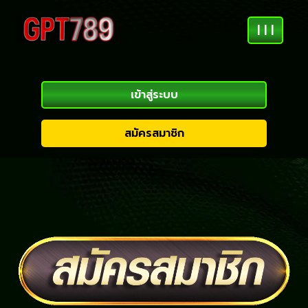
| | |
เข้าสู่ระบบ
สมัครสมาชิก